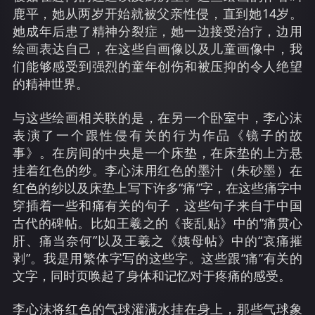
鹿平，她从两岁开始就被父亲性侵，直到她14岁。
她成年后患了精神分裂症，她一边接受治疗，边用
绘画表达自己，在这些自画像以及儿童画像中，我
们能够感受到强烈的童年创伤和被压抑的令人绝望
的精神世界。
与这些绘画相关联的是，在另一个卧室中，李心沫
表演了一个跟性侵有关的行为作品《镜子的故
事》。在房间的中央是一个床垫，在床垫的上方悬
挂着红色的纱。李心沫用红色的墨汁（朱砂墨）在
红色的纱以及床垫上写下许多“痛”字，在这些痛字中
穿插着一些和痛有关的句子，这些句子来自于中国
古代的碑帖。比如王羲之的《丧乱贴》中的”痛贯心
肝、痛当奈何”以及王羲之《姨母帖》中的“哀痛摧
剥”。我是用繁体字写的这些字。这些跟“痛”有关的
文字，同时页唤起了身体和记忆对于疼痛的感受。
李心沫将红色的气球灌满水挂在身上，那些气球象