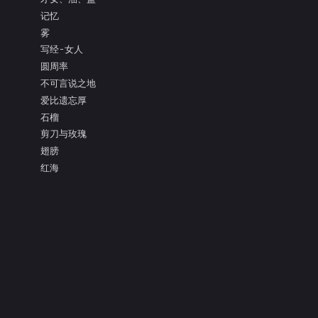
记忆
雾
写经-女人
圆周率
不可言说之地
爱比遗忘厚
石榴
剪刀与玫瑰
翅膀
红海
面具的眼泪
亲吻枯树的灵魂
把盐还给大海
阿多尼斯
凝视
测量
爱比死更冷酷
镜子的寓言