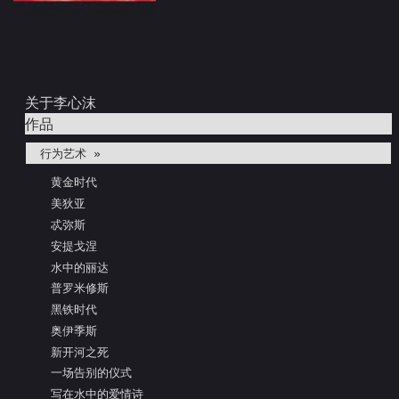
关于李心沫
作品
行为艺术 »
黄金时代
美狄亚
忒弥斯
安提戈涅
水中的丽达
普罗米修斯
黑铁时代
奥伊季斯
新开河之死
一场告别的仪式
写在水中的爱情诗