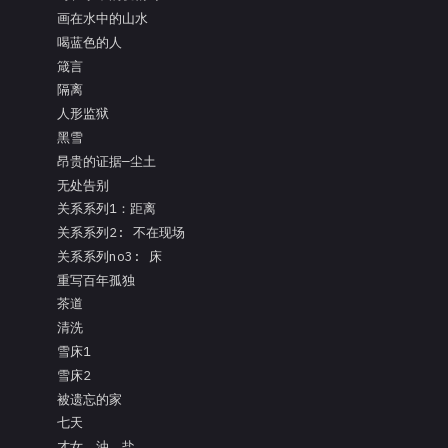
画在水中的山水
喝蓝色的人
箴言
隔离
人形监狱
黑雪
昂贵的证据—尘土
无处告别
关系系列1：距离
关系系列2: 不在现场
关系系列no3: 床
重写百年孤独
茶道
清洗
雪床1
雪床2
被遗忘的家
七天
才女、油、盐