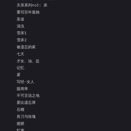
关系系列no3: 床
重写百年孤独
茶道
清洗
雪床1
雪床2
被遗忘的家
七天
才女、油、盐
记忆
雾
写经-女人
圆周率
不可言说之地
爱比遗忘厚
石榴
剪刀与玫瑰
翅膀
红海