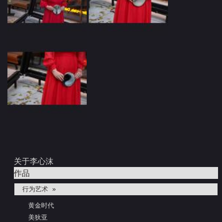
关于李心沫
作品
行为艺术 »
黄金时代
美狄亚