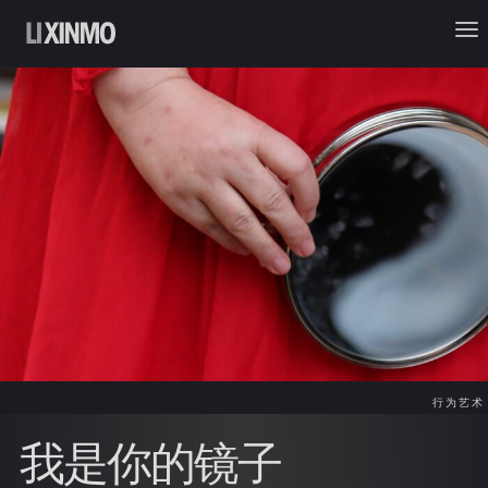
行为艺术
我是你的镜子