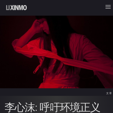
文章
李心沫: 呼吁环境正义