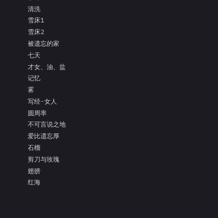
清洗
雪床1
雪床2
被遗忘的家
七天
才女、油、盐
记忆
雾
写经-女人
圆周率
不可言说之地
爱比遗忘厚
石榴
剪刀与玫瑰
翅膀
红海
面具的眼泪
亲吻枯树的灵魂
把盐还给大海