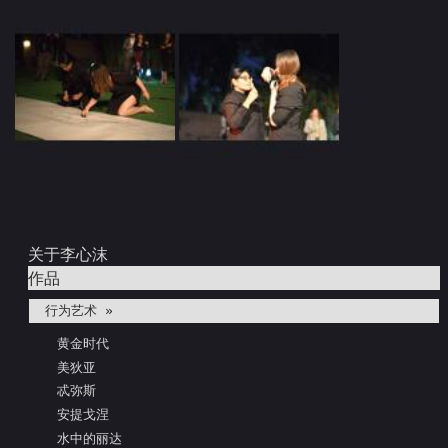
关于李心沫
作品
行为艺术 »
黄金时代
美狄亚
忒弥斯
安提戈涅
水中的丽达