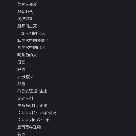
普罗米修斯
黑铁时代
奥伊季斯
新开河之死
一场告别的仪式
写在水中的爱情诗
画在水中的山水
喝蓝色的人
箴言
隔离
人形监狱
黑雪
昂贵的证据—尘土
无处告别
关系系列1：距离
关系系列2: 不在现场
关系系列no3: 床
重写百年孤独
茶道