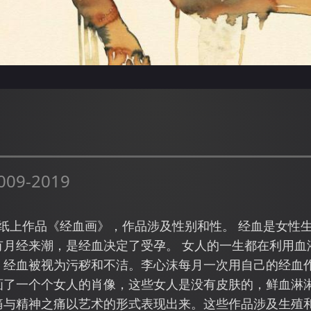
9-2019
创作纸上作品《经血画》，作品涉及性别和性。 经血是女性
有月经来潮，是经血决定了受孕。 女人的一生都在利用血
，经血被视为污秽和不洁。李心沫每月一次用自己的经血
画了一个个女人的肖像，这些女人是没有皮肤的，鲜血淋
痛与精神之痛以艺术的形式表现出来。这些作品涉及生殖和