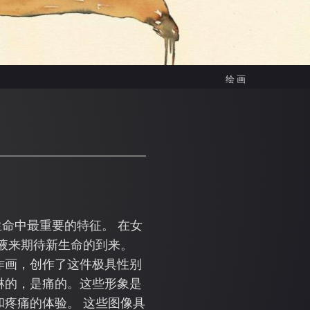
绘画
生命中最重要的特征。 在女
液来期待新生命的到来。
作画，创作了这件极具性别
淋的，是痛的。这些形象是
疼痛的体验。 这些图像具