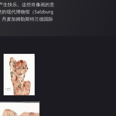
产生快乐。这些肖像画的意
代博物馆（Salzburg
eum），丹麦加姆勒斯特兰德国际