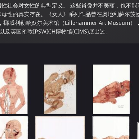
男性社会对女性的典型定义。 这些肖像并不美丽，也不能
母性的真实存在。《女人》系列作品曾在奥地利萨尔茨堡的现
ne），挪威利勒哈默尔美术馆（Lillehammer Art Mus
d）以及英国伦敦IPSWICH博物馆(CIMS)展出过。