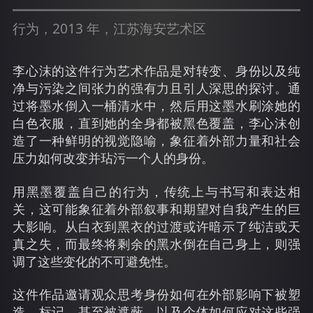
行为，2013 年，江苏海安艺术区
李心沫的这件行为艺术作品是对转变、身份以及纯
净与污染之间张力的强有力且引人深思的探讨。通
过将墨水倒入一桶清水中，然后用这墨水刷涂她的
白色衣服，直到她的全身都被黑色覆盖，李心沫创
造了一种鲜明的视觉隐喻，象征着外部力量和社会
压力如何改变并玷污一个人的身份。
用黑墨覆盖自己的行为，传统上与书写和表达相
关，这可能象征着外部叙事和期望对自我产生的巨
大影响。从白衣到黑衣的过渡或许暗示了纯洁或天
真之失，而最终将剩余的黑水倒在自己身上，则强
调了这些变化的不可避免性。
这件作品邀请观众思考身份如何在外部影响下被塑
造、标记，甚至被遮蔽，以及个体如何应对这些强