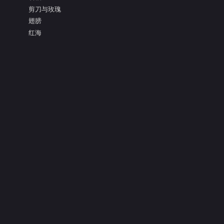
剪刀与玫瑰
翅膀
红海
面具的眼泪
亲吻枯树的灵魂
把盐还给大海
阿多尼斯
凝视
测量
爱比死更冷酷
镜子的寓言
释放
奸污
重现
绿茶
黑暗森林
我五岁
我是你的镜子
镜子的故事