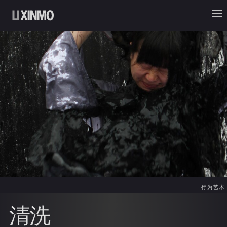
行为艺术
清洗