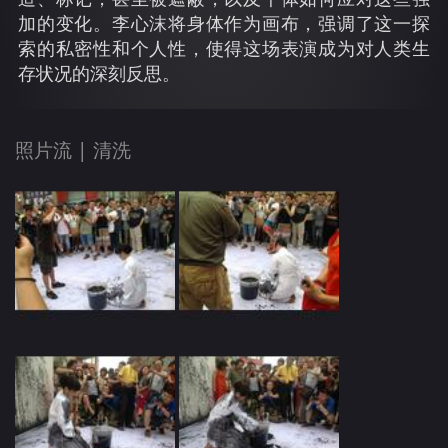
加的变化。李心沫将身体作为画布，强调了这一探
索的私密性和个人性，使得这场表演成为对人类生
存状况的深刻反思。
照片流 |
清洗