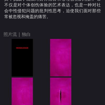
不仅是对个体创伤体验的艺术表达，也是一种对社
会中性侵犯问题的批判性思考，迫使我们面对那些
常被忽视和掩盖的痛苦。
照片流 |
独白