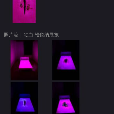
照片流 |
独白 维也纳展览