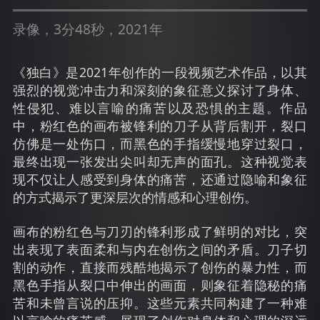
录像，3分48秒，2021年
《独白》是2021年创作的一段视频艺术作品，以其
强烈的视觉冲击力和深刻的象征意义探讨了身体、
性侵犯、难以言喻的痛苦以及恐惧的主题。作品
中，粉红色的画布被锋利的刀子从背后割开，裂口
仿佛是一处伤口，而黑色的手指缓慢地穿过裂口，
最终出现一张发出尖叫却无声的面孔。这种视觉表
现不仅让人感受到身体的痛苦，还通过隐喻和象征
的方式揭示了更深层次的情感和心理创伤。
画布的粉红色与刀刃的锋利形成了鲜明的对比，突
出表现了表面柔和与内在创伤之间的矛盾。刀子切
割的动作，直接而残酷地揭示了创伤的暴力性，而
黑色手指从裂口中伸出的画面，则象征着隐秘的痛
苦和未曾言说的压抑。这些元素共同构建了一种难