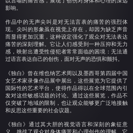
以言喻的痛苦感，展现了创伤对身体和心理的深远
影响。
作品中的无声尖叫是对无法言表的痛苦的强烈体
现。尖叫的形象虽在视觉上存在，却因为缺乏声音
而显得更加沉重，这种设定强化了观众对无法表达
痛苦的深刻理解。它让人们感受到一种压抑和无力
感，映射出遭受性侵犯者常常面临的困境：无法通
过语言表达自己的创伤，面对无声的恐惧和颤抖。
《独白》曾在维也纳艺术周以及墨西哥第四届中国
女艺术家录像作品展中展出，这些展览为它提供了
国际性的艺术平台，使得作品得以在全球范围内引
发对这些敏感话题的讨论。通过这些展览，作品不
仅突破了地域的限制，也让观众能够更广泛地接触
和反思这些重要的社会议题。
《独白》通过其大胆的视觉语言和深刻的象征意
义，挑战了观众对身体痛苦和心理创伤的理解。它