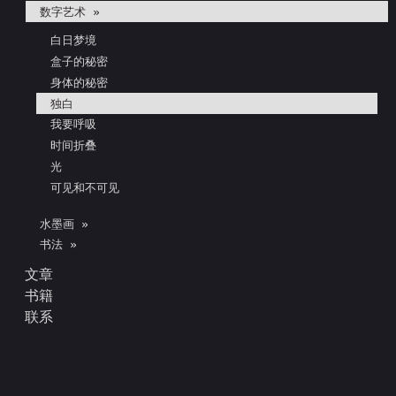
数字艺术 »
白日梦境
盒子的秘密
身体的秘密
独白
我要呼吸
时间折叠
光
可见和不可见
水墨画 »
书法 »
文章
书籍
联系