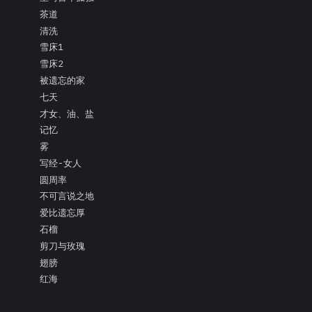
茶道
清洗
雪床1
雪床2
被遗忘的家
七天
才女、油、盐
记忆
雾
写经-女人
圆周率
不可言说之地
爱比遗忘厚
石榴
剪刀与玫瑰
翅膀
红海
面具的眼泪