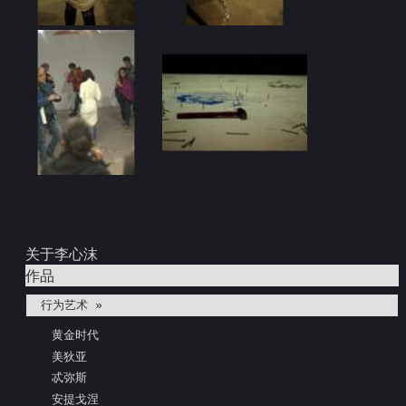
关于李心沫
作品
行为艺术 »
黄金时代
美狄亚
忒弥斯
安提戈涅