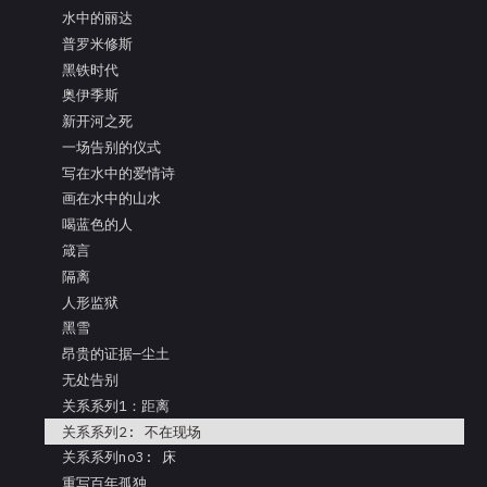
水中的丽达
普罗米修斯
黑铁时代
奥伊季斯
新开河之死
一场告别的仪式
写在水中的爱情诗
画在水中的山水
喝蓝色的人
箴言
隔离
人形监狱
黑雪
昂贵的证据—尘土
无处告别
关系系列1：距离
关系系列2: 不在现场
关系系列no3: 床
重写百年孤独