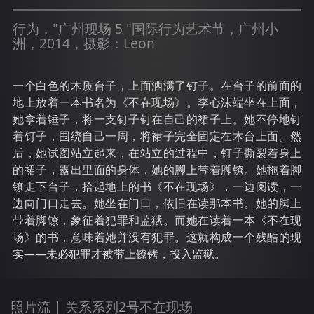
行为，"广州现场 5 "国际行为艺术节，广州小
洲，2014，摄影：Leon
一个白色的木质台子，上面洒满了钉子。在台子的前面的
地上放着一本书名为《不在现场》。李心沫端坐在上面，
她拿着锤子，将一支钉子钉在自己的裙子上。她不停地钉
着钉子，围绕自己一周，将裙子完全固定在木台上面。然
后，她试图站立起来，在站立的过程中，钉子撕裂着身上
的裙子，露出里面的身体，她的脚上带着脚镣。她拖着脚
镣走下台子，拾起地上的书《不在现场》，一边阅读，一
边向门口走去。她坐在门口，依旧在读那本书。她的脚上
带着脚镣，象征着犯罪和监狱。而她在读着一本《不在现
场》的书，意味着她并没有犯罪。这就构成一个残酷的现
实——未必犯罪才被带上镣铐，投入监狱。
照片流 |
关系系列2号不在现场