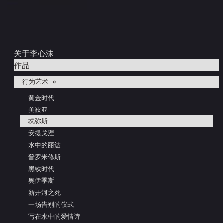
关于李心沫
作品
行为艺术 »
黄金时代
美狄亚
忒弥斯
安提戈涅
水中的丽达
普罗米修斯
黑铁时代
奥伊季斯
新开河之死
一场告别的仪式
写在水中的爱情诗