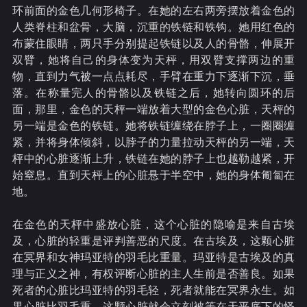
环前面的金色几何形椅子。在她的左右两旁摆放着金色的
人类脊柱和盆骨，大脑，沉重的铁链和铁钩。她用红色的
布蒙住眼睛，两只手分别提起铁链以及人的骨骼，伸展开
双臂，她将自己的身体变为天枰，用双臂支撑两边的重
物，直到力气被一点点耗尽，手臂在重力下逐渐下沉，垂
落。在称量完人的骨骼以及铁链之后，她转向圆环的后
面，那里，金色的天枰一端放着大型的金色心脏，天枰的
另一端是金色的铁链。她将铁链缠绕在脖子上，一圈圈缠
紧，并将身体倾斜，以脖子的力量拉动天枰的另一端，天
枰中的心脏逐渐上升，铁链在她的脖子上也越勒越紧，开
始窒息。直到天枰上的心脏悬于半空中，她的身体匍匐在
地。
在金色的天枰中盛放心脏，这个心脏的隐喻是来自古埃
及，心脏的轻重是评判善恶的尺度。在古埃及，这颗心脏
在冥界和女神玛亚特的羽毛比重量。玛亚特是古埃及的真
理与正义之神，有权评断心脏的主人生前是否善良。如果
死者的心脏比玛亚特的羽毛轻，死者就能在冥界永生。如
果心脏比羽毛重，这颗心脏就会立刻被等在天平底下的怪