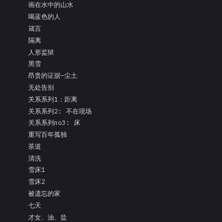
画在水中的山水
喝蓝色的人
箴言
隔离
人形监狱
黑雪
昂贵的证据—尘土
无处告别
关系系列1：距离
关系系列2: 不在现场
关系系列no3: 床
重写百年孤独
茶道
清洗
雪床1
雪床2
被遗忘的家
七天
才女、油、盐