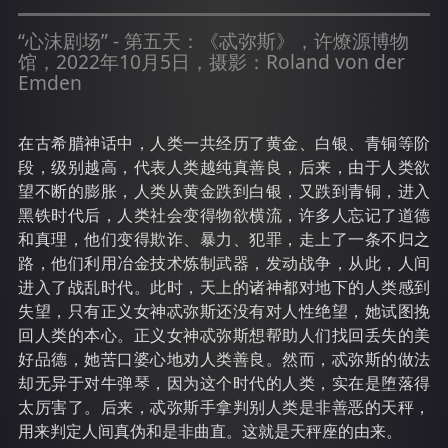
“心沫剧场” - 第五天：《忒弥斯》，许燎源博物
馆，2022年10月5日，摄影：Roland von der
Emden
在古希腊神话中，人类一共经历了黄金、白银、青铜等阶
段，级别越高，代表人类越纯真善良，后来，由于人类欲
望不断的膨胀，人类从黄金跌到白银，又跌到青铜，进入
黑铁时代后，人类社会变得物欲横流，许多人忘记了道德
和真理，他们变得欺诈、暴力、犯罪，走上了一条不归之
路，他们利用冶金技术炼制武器，发动战争，从此，人间
进入了战乱时代。此时，天上的诸神都对地下的人类感到
失望，只有正义女神忒弥斯还没有对人性绝望，她试图挽
回人类的本心。正义女神忒弥斯想帮助人们找回丢失的美
好品德，她苦口婆心地劝人类善良。然而，忒弥斯的做法
却无异于对牛弹琴，因为这个时代的人类，实在是堕落得
太厉害了。后来，忒弥斯手拿判别人类是非善恶的天秤，
用来判定人间真伪和是非曲直。这就是天秤座的由来。