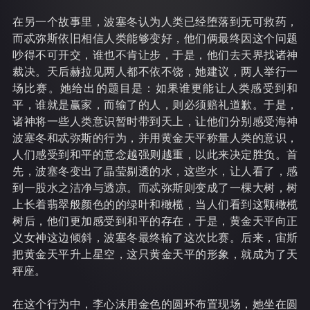
在另一个故事里，波塞冬认为人类已经堕落到无可救药，
而忒弥斯依旧相信人类能够变好，他们俩最终因这个问题
吵得不可开交，谁也不肯让步，于是，他们去天界找诸神
裁决。天后赫拉见两人都不依不饶，她建议，两人举行一
场比赛。她给出的题目是：如果谁更能让人类感受到和
平，谁就是赢家，而输了的人，则必须赔礼道歉。于是，
诸神将一些人类意识暂时带到天上，让他们分别感受海神
波塞冬和忒弥斯的行为，并用黄金天平称量人类的意识，
人们感受到和平的意念越强则越重，以此来决定胜负。首
先，波塞冬变出了晶莹剔透的水，这些水，让人看了，感
到一股水之洁净与透凉。而忒弥斯则变成了一棵大树，树
上长着翡翠般颜色的的绿叶和橄榄，当人们看到这颗橄榄
树后，他们更加感受到和平的存在，于是，黄金天平向正
义女神这边倾斜，波塞冬最终输了这次比赛。后来，宙斯
把黄金天平升上星空，这只黄金天平的形象，就成为了天
秤座。
在这个行为中，李心沫用金色的圆环布置现场，她坐在圆