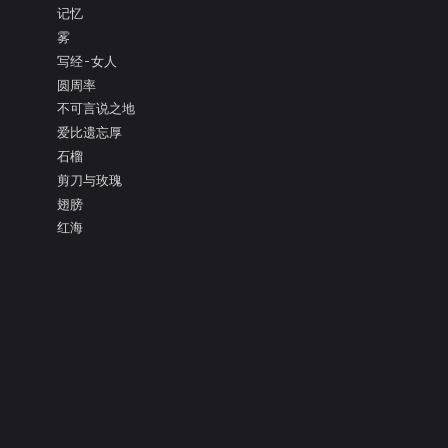
记忆
雾
写经-女人
圆周率
不可言说之地
爱比遗忘厚
石榴
剪刀与玫瑰
翅膀
红海
面具的眼泪
亲吻枯树的灵魂
把盐还给大海
阿多尼斯
凝视
测量
爱比死更冷酷
镜子的寓言
释放