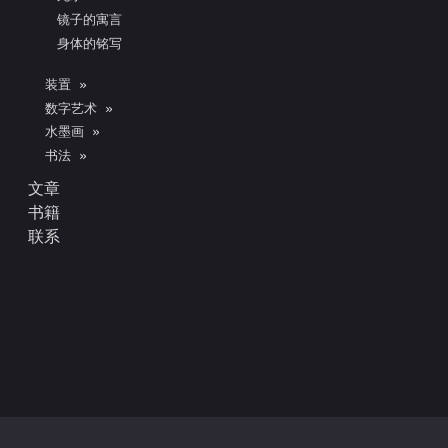
镜子的寓言
身体的铭写
装置 »
数字艺术 »
水墨画 »
书法 »
文章
书籍
联系