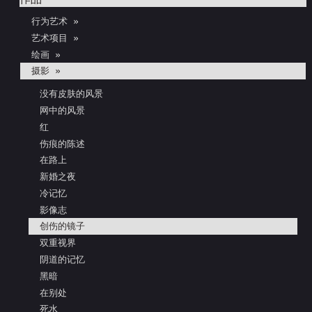
行为艺术 »
艺术项目 »
绘画 »
摄影 »
没有皮肤的风景
网中的风景
红
伤痕的陈述
在路上
新婚之夜
冷记忆
影像志
创伤的镜子
双重视界
阴道的记忆
黑暗
在别处
死水