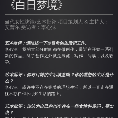
《白日梦境》
当代女性访谈/艺术批评 项目策划人 & 主持人：
艾蕾尔 受访者：李心沫
艺术批评：请描述一下你目前的生活和工作。
李心沫：我的大部分时间都在做创作，最近在开始一系列
新的作品。除了创作之外就是展览，写作，阅读，以及教
学。
艺术批评：你对目前的生活满意吗？你的理想的生活是什
么？
李心沫：或许并不存在完美的理想生活，所以一直走在通
往不存在和不可知生活的路上。
艺术批评：你认为自己的创作存在一些女性特质吗，譬如
说？