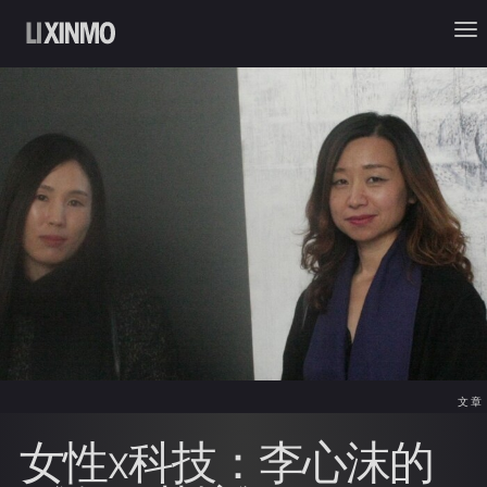
文章
女性x科技：李心沫的