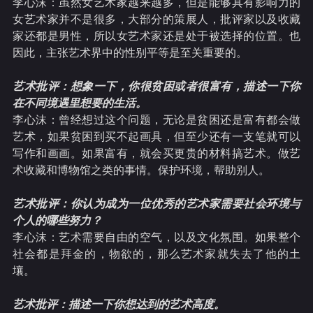
李心沫：虽然女艺术家越来越多，但是能够具有影响力的
女艺术家并不是很多，大部分的策展人，批评家以及收藏
家还都是男性，所以女艺术家还是处于被选择的位置。也
因此，主张艺术界中的性别平等是至关重要的。
艺术批评：想象一下，你很贫困或者很富有，描述一下你
在不同境遇里想要的生活。
李心沫：曾经想过这个问题，无论是贫困还是富有都会做
艺术，如果贫困到买不起画具，但至少还有一支笔就可以
写作和画画。如果富有，就会买更贵的材料搞艺术。做艺
术收藏和博物馆之类的事情。保护环境，帮助别人。
艺术批评：你认为成为一位优秀的艺术家需要社会环境与
个人的哪些努力？
李心沫：艺术需要自由的空气，以及文化氛围。如果整个
社会都是拜金的，物欲的，那么艺术家就失去了他的土
壤。
艺术批评：描述一下你想达到的艺术高度。