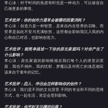
李心沫：对于时间的焦虑有时也是一种动力，可以催促自
己做更多的事情。
艺术批评：你的创作力通常会被哪些因素消耗？
李心沫：创造力是一种智慧，是来自内在世界的召唤。而
世界是如此不安与充满纷扰，这些都会影响我沉入我的内
心和自己对话，也影响创造力。
艺术批评：能简单描述一下你的原生家庭吗？对你产生了
什么影响？
李心沫：原生家庭的影响根植在我们每个人的潜意识里
面，我也不例外。我的忧郁，梦魇以及对死亡的迷恋都应
该来自于童年的记忆。
艺术批评：恋人、伴侣会怎样影响你的创作？
李心沫：我们是不同的文化背景 不同的专业和不同的思维
方式，在一起生活，肯定会受到影响。
艺术批评：你平时关注哪些问题？