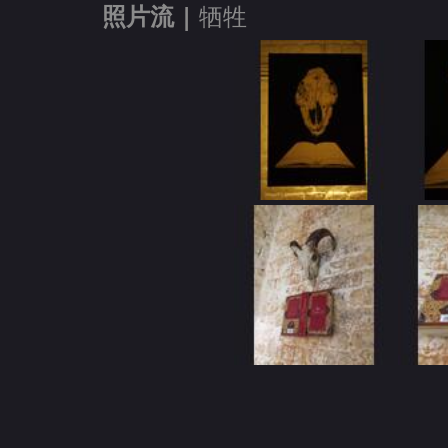
照片流 |
牺牲