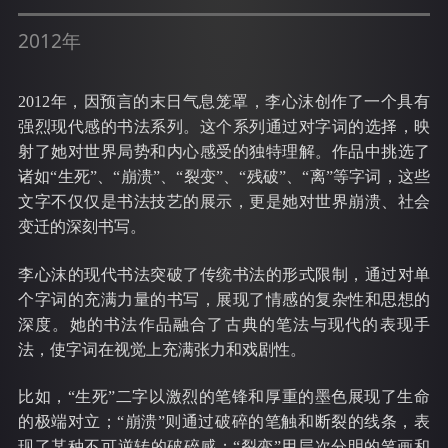
2012年
2012年，因预言的末日气息笼罩，李心沫创作了一个具有
强烈现代感的书法系列。这个系列通过对字词的选择，映
射了她对世界局势和内心感受的独特理解。作品中挑选了
诸如“生死”、“崩溃”、“裂变”、“残破”、“离”等字词，这些
文字不仅仅是书法技艺的展示，更是她对世界崩溃、社会
变迁的深刻书写。
李心沫的现代书法突破了传统书法的形式限制，通过对单
个字词的
充满力量的书写
，展现了情感的复杂性和思想的
深度。她的书法作品融合了古典的笔法与现代的表现手
法，使字词在视觉上充满张力和戏剧性。
比如，
“生死”二字以激烈的笔锋和厚重的墨色展现了生命
的极端对立；“崩溃”则通过破碎的笔触和断裂的线条，表
现了某种不可逆转的破碎感；“裂变”用层次分明的笔画和