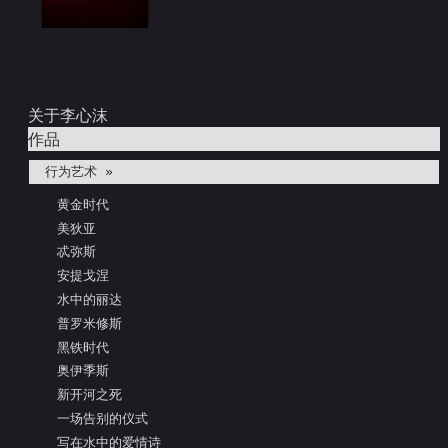
关于李心沫
作品
行为艺术 »
黄金时代
美狄亚
忒弥斯
安提戈涅
水中的丽达
普罗米修斯
黑铁时代
奥伊季斯
新开河之死
一场告别的仪式
写在水中的爱情诗