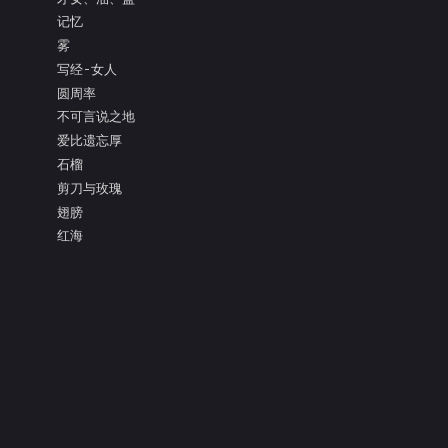
记忆
雾
写经-女人
圆周率
不可言说之地
爱比遗忘厚
石榴
剪刀与玫瑰
翅膀
红海
面具的眼泪
亲吻枯树的灵魂
把盐还给大海
阿多尼斯
凝视
测量
爱比死更冷酷
镜子的寓言