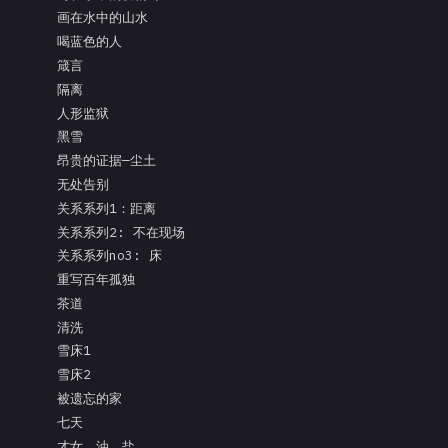
画在水中的山水
喝蓝色的人
箴言
隔离
人形监狱
黑雪
昂贵的证据—尘土
无处告别
关系系列1：距离
关系系列2: 不在现场
关系系列no3: 床
重写百年孤独
茶道
清洗
雪床1
雪床2
被遗忘的家
七天
才女、油、盐