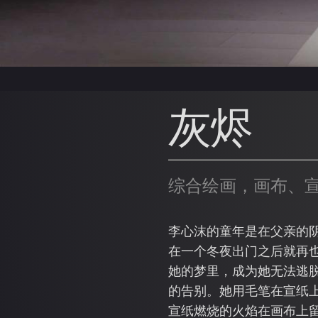
灰烬
综合绘画，画布、宣
李心沫的童年是在父亲的
在一个冬夜出门之后就再
她的梦里，成为她无法逃脱
的告别。她用毛笔在宣纸上
宣纸燃烧的火焰在画布上