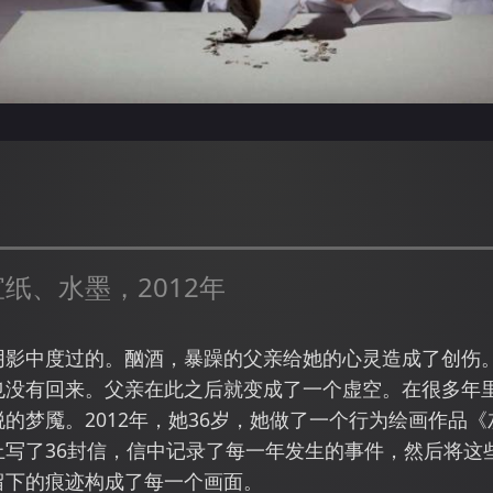
纸、水墨，2012年
阴影中度过的。酗酒，暴躁的父亲给她的心灵造成了创伤。
也没有回来。父亲在此之后就变成了一个虚空。在很多年
的梦魇。2012年，她36岁，她做了一个行为绘画作品《
写了36封信，信中记录了每一年发生的事件，然后将这
留下的痕迹构成了每一个画面。