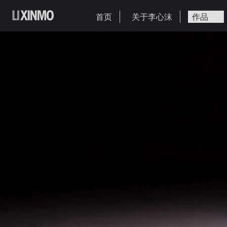
首页
关于李心沫
作品