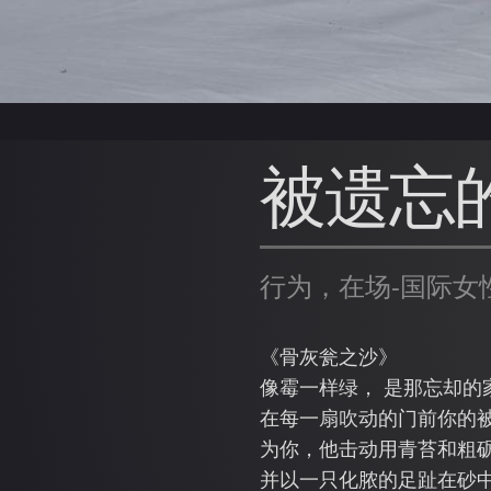
被遗忘
行为，在场-国际女性
《骨灰瓮之沙》
像霉一样绿， 是那忘却的
在每一扇吹动的门前你的
为你，他击动用青苔和粗
并以一只化脓的足趾在砂