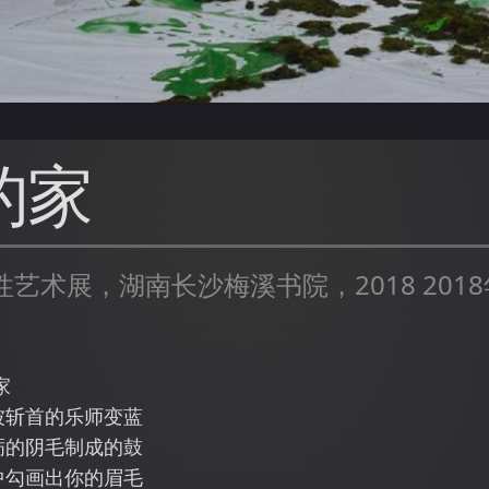
的家
艺术展，湖南长沙梅溪书院，2018 2018
家
被斩首的乐师变蓝
砺的阴毛制成的鼓
中勾画出你的眉毛