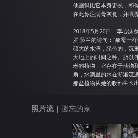
他画得比它本身更长，和
在此你注满骨灰瓮，并喂
2018年5月20日，李心
罗·策兰的诗句：“象霉一
硕大的水滴，绿色的，沉
大地上的时间之种。所以
老的植物，它存在于动物
角，水滴里的水在渐渐流
那盆植物从她的腹部生长
照片流 |
遗忘的家