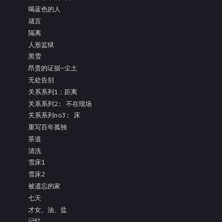
喝蓝色的人
箴言
隔离
人形监狱
黑雪
昂贵的证据—尘土
无处告别
关系系列1：距离
关系系列2: 不在现场
关系系列no3: 床
重写百年孤独
茶道
清洗
雪床1
雪床2
被遗忘的家
七天
才女、油、盐
记忆