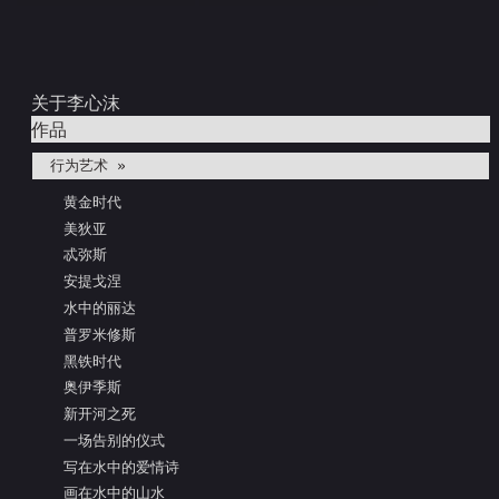
关于李心沫
作品
行为艺术 »
黄金时代
美狄亚
忒弥斯
安提戈涅
水中的丽达
普罗米修斯
黑铁时代
奥伊季斯
新开河之死
一场告别的仪式
写在水中的爱情诗
画在水中的山水