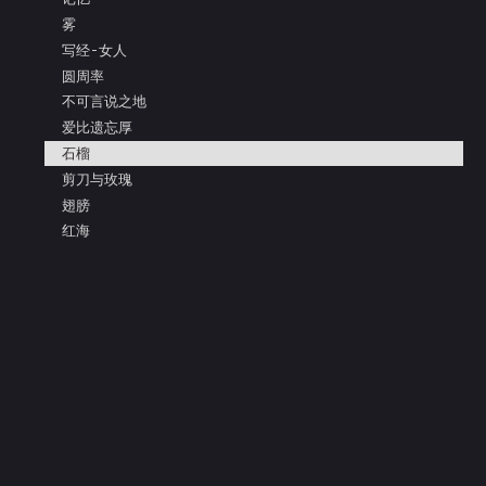
雾
写经-女人
圆周率
不可言说之地
爱比遗忘厚
石榴
剪刀与玫瑰
翅膀
红海
面具的眼泪
亲吻枯树的灵魂
把盐还给大海
阿多尼斯
凝视
测量
爱比死更冷酷
镜子的寓言
释放