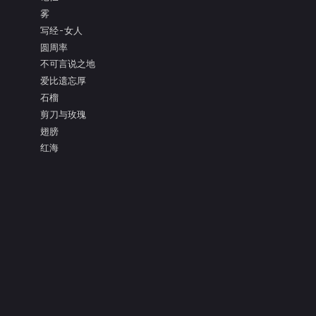
雾
写经-女人
圆周率
不可言说之地
爱比遗忘厚
石榴
剪刀与玫瑰
翅膀
红海
面具的眼泪
亲吻枯树的灵魂
把盐还给大海
阿多尼斯
凝视
测量
爱比死更冷酷
镜子的寓言
释放
奸污