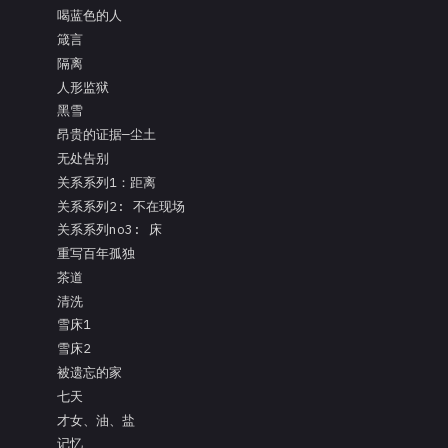
喝蓝色的人
箴言
隔离
人形监狱
黑雪
昂贵的证据—尘土
无处告别
关系系列1：距离
关系系列2: 不在现场
关系系列no3: 床
重写百年孤独
茶道
清洗
雪床1
雪床2
被遗忘的家
七天
才女、油、盐
记忆