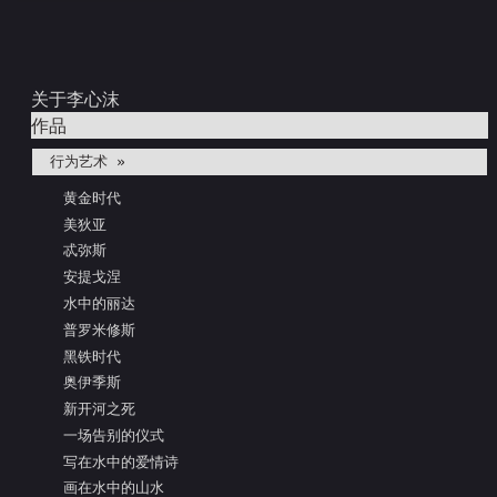
关于李心沫
作品
行为艺术 »
黄金时代
美狄亚
忒弥斯
安提戈涅
水中的丽达
普罗米修斯
黑铁时代
奥伊季斯
新开河之死
一场告别的仪式
写在水中的爱情诗
画在水中的山水