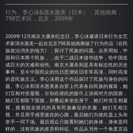
行为，李心沫&清水惠美（日本），其他画廊，
798艺术区，北京，2009年
2009年12月南京大屠杀纪念日，李心沫邀请日本行为女艺
术家清水惠美一起在北京798其他画廊做了行为作品《在民
族政治消失的地方》，探讨了民族的问题。众所周知，中
国和日本两个民族，，由于二战日本侵华战争，给中国造
成巨大的灾难和创伤。南京大屠杀则是具有标志性的历史
事件。至今中国民众的仇日思潮依旧非常高涨，同时高涨
的是民族主义。李心沫用这个作品探讨了民族与身份的问
题。李心沫和清水惠美各自穿上代表各自民族的服装，她
们互相对坐凝视，分别在彼此的披巾上涂画对方的国旗，
她们互相取下国旗，折叠起来坐在身下，她们对坐互相凝
视，接着脱去彼此的具有民族象征的衣服，她们互相注
视，并且用手感受彼此的心跳，最后她们为彼此盖上头布
牵手一同下场。最后观众只能看到她们的身体，身体是同
样的，没有民族的差异和特征。作品从另外一个角度言说