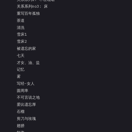
关系系列no3: 床
重写百年孤独
茶道
清洗
雪床1
雪床2
被遗忘的家
七天
才女、油、盐
记忆
雾
写经-女人
圆周率
不可言说之地
爱比遗忘厚
石榴
剪刀与玫瑰
翅膀