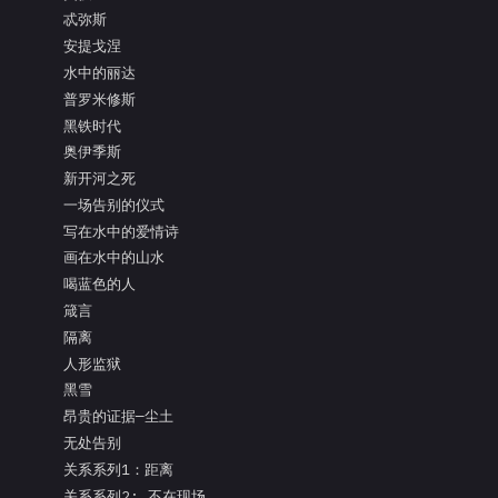
忒弥斯
安提戈涅
水中的丽达
普罗米修斯
黑铁时代
奥伊季斯
新开河之死
一场告别的仪式
写在水中的爱情诗
画在水中的山水
喝蓝色的人
箴言
隔离
人形监狱
黑雪
昂贵的证据—尘土
无处告别
关系系列1：距离
关系系列2: 不在现场