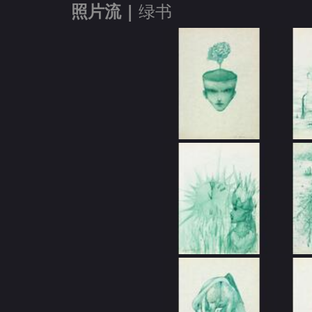
照片流 |
绿书