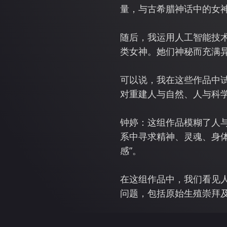
量，与古希腊神话中的女
随后，我运用人工智能技
类女神。她们神秘而充满
可以说，我在这些作品中
对重建人与自然、人与科
钟婷：这组作品模糊了人
系中寻求精神、灵魂、身
感”。
在这组作品中，我们看见
问题，包括原始生殖崇拜