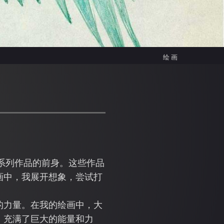
绘画
能系列作品的前身。这些作品
画中，我展开想象，尝试打
的力量。在我的绘画中，大
，充满了巨大的能量和力