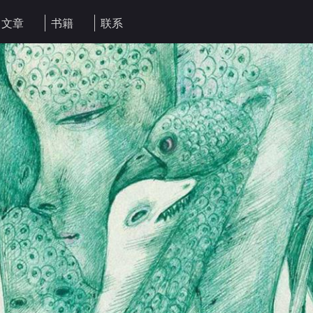
文章
书籍
联系