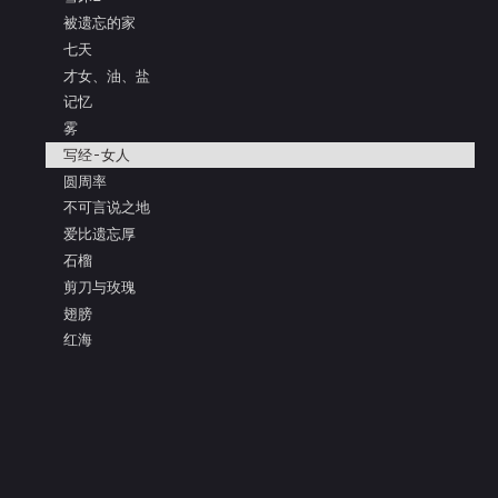
被遗忘的家
七天
才女、油、盐
记忆
雾
写经-女人
圆周率
不可言说之地
爱比遗忘厚
石榴
剪刀与玫瑰
翅膀
红海
面具的眼泪
亲吻枯树的灵魂
把盐还给大海
阿多尼斯
凝视