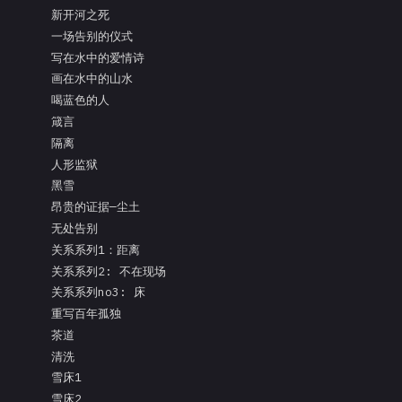
新开河之死
一场告别的仪式
写在水中的爱情诗
画在水中的山水
喝蓝色的人
箴言
隔离
人形监狱
黑雪
昂贵的证据—尘土
无处告别
关系系列1：距离
关系系列2: 不在现场
关系系列no3: 床
重写百年孤独
茶道
清洗
雪床1
雪床2