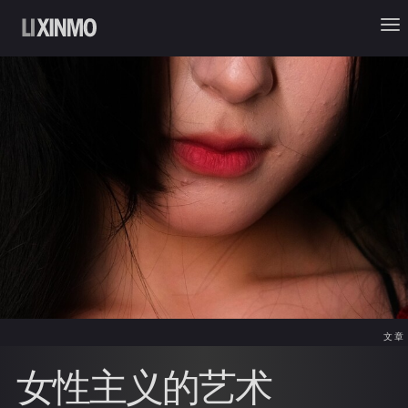
文章
女性主义的艺术