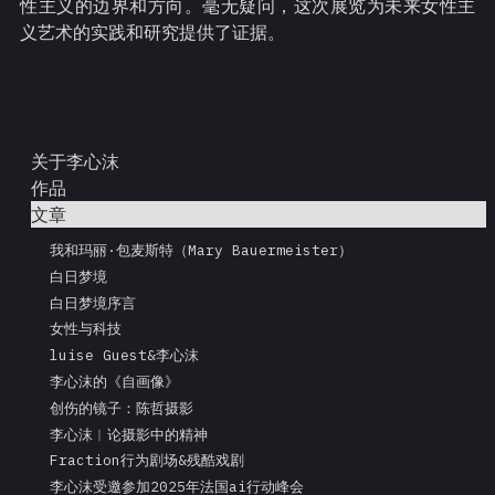
性主义的边界和方向。毫无疑问，这次展览为未来女性主
义艺术的实践和研究提供了证据。
关于李心沫
作品
文章
我和玛丽·包麦斯特（Mary Bauermeister）
白日梦境
白日梦境序言
女性与科技
luise Guest&李心沫
李心沫的《自画像》
创伤的镜子：陈哲摄影
李心沫︱论摄影中的精神
Fraction行为剧场&残酷戏剧
李心沫受邀参加2025年法国ai行动峰会