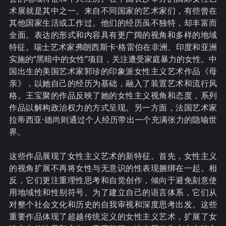
术展就是其中之一。来自不同国家的艺术家们，有些曾在
其他国家生活或工作过。他们的经历虽不独特，却丰富而
全面。表达的形式和内容具有更广阔的视角和多样的地域
特征。瑞士艺术家弗朗西斯卡·格雷伯在非洲、印度和亚洲
实施的“黑暗中的女性”项目，关注遭受家庭暴力的女性。中
国出生的美国艺术家郭珍的印象派女性主义艺术作品《母
亲》，以她自己的经历为基础，融入了装置艺术和流行风
格。王宝聚的作品反映了她的女性主义视角和态度，系列
作品以解构政治权力的方式呈现。另一方面，法国艺术家
拉蒂西亚·德尚则通过个人经历带出一个充满张力的隐喻世
界。
这些作品展现了女性主义艺术的新特征。首先，女性主义
的视角扩展不再将女性与无意识的性表现捆绑在一起。相
反，它们更注重理性思考和自觉创作，倾向于避免刻意使
用地域性和性别符号。为了建立自己的语言体系，它们从
对整个社会文化和历史的自我审视和深度思考出发。这些
重要作品体现了超越传统定义的女性主义艺术，扩展了女