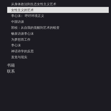
从身体政治到生态女性主义艺术
女性主义的艺术
李心沫: 呼吁环境正义
中国访谈
郭桢：从自我的觉醒到艺术的蜕变
畅泉访谈李心沫
为梦想而工作
李心沫
神话诗学的反思
直觉与现实
书籍
联系